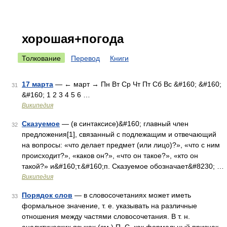
хорошая+погода
Толкование
Перевод
Книги
17 марта
— ← март → Пн Вт Ср Чт Пт Сб Вс &#160; &#160;
31
&#160; 1 2 3 4 5 6 …
Википедия
Сказуемое
— (в синтаксисе)&#160; главный член
32
предложения[1], связанный с подлежащим и отвечающий
на вопросы: «что делает предмет (или лицо)?», «что с ним
происходит?», «каков он?», «что он такое?», «кто он
такой?» и&#160;т.&#160;п. Сказуемое обозначает&#8230; …
Википедия
Порядок слов
— в словосочетаниях может иметь
33
формальное значение, т. е. указывать на различные
отношения между частями словосочетания. В т. н.