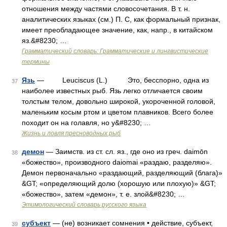
отношения между частями словосочетания. В т. н.
аналитических языках (см.) П. С, как формальный признак,
имеет преобладающее значение, как, напр., в китайском
яз.&#8230; …
Грамматический словарь: Грамматические и лингвистические
термины
Язь
— Leuciscus (L.) Это, бесспорно, одна из
37
наиболее известных рыб. Язь легко отличается своим
толстым телом, довольно широкой, укороченной головой,
маленьким косым ртом и цветом плавников. Всего более
походит он на голавля, но у&#8230; …
Жизнь и ловля пресноводных рыб
демон
— Заимств. из ст. сл. яз., где оно из греч. daimōn
38
«божество», производного daiomai «раздаю, разделяю».
Демон первоначально «раздающий, разделяющий (блага)»
&GT; «определяющий долю (хорошую или плохую)» &GT;
«божество», затем «демон», т. е. злой&#8230; …
Этимологический словарь русского языка
субъект
— (не) возникает сомнения • действие, субъект,
39