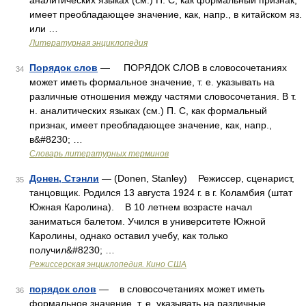
аналитических языках (см.) П. С, как формальный признак,
имеет преобладающее значение, как, напр., в китайском яз.
или …
Литературная энциклопедия
Порядок слов
— ПОРЯДОК СЛОВ в словосочетаниях
34
может иметь формальное значение, т. е. указывать на
различные отношения между частями словосочетания. В т.
н. аналитических языках (см.) П. С, как формальный
признак, имеет преобладающее значение, как, напр.,
в&#8230; …
Словарь литературных терминов
Донен, Стэнли
— (Donen, Stanley) Режиссер, сценарист,
35
танцовщик. Родился 13 августа 1924 г. в г. Коламбия (штат
Южная Каролина). В 10 летнем возрасте начал
заниматься балетом. Учился в университете Южной
Каролины, однако оставил учебу, как только
получил&#8230; …
Режиссерская энциклопедия. Кино США
порядок слов
— в словосочетаниях может иметь
36
формальное значение, т. е. указывать на различные