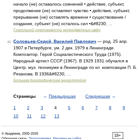
начало (не) оставалось сомнений • действие, субъект,
продолжение (не) оставляет чувство • действие, субъект,
прерывание (не) оставлять времени • существование /
создание, субъект (не) осталось сил •&#8230; …
Глагольной сочетаемости непредметных имён
Соловьев-Седой, Василий Павлович
— род. 25 апр.
40
1907 в Петербурге, ум. 2 дек. 1979 в Ленинграде.
Композитор. Герой Социалистического Труда (1975).
Народный артист СССР (1967). В 1929 1931 обучался в
Центр. муз. техникуме в Ленинграде по кл. композиции П. Б.
Рязанова. В 1936&#8230; …
Большая биографическая энциклопедия
Страницы
←
Предыдущая
Следующая
→
1
2
3
4
5
6
7
8
9
10
11
12
13
© Академик, 2000-2026
18+
Обратная связь:
Техподдержка
,
Реклама на сайте